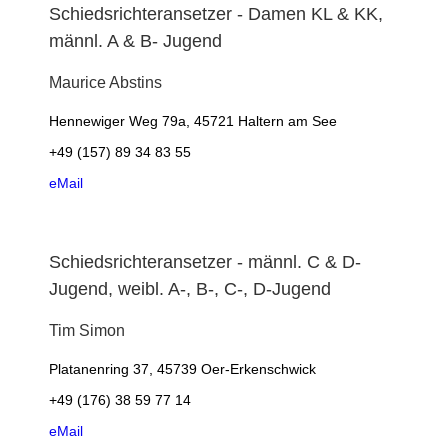
Schiedsrichteransetzer - Damen KL & KK,
männl. A & B- Jugend
Maurice
Abstins
Hennewiger Weg 79a, 45721 Haltern am See
+49 (157) 89 34 83 55
eMail
Schiedsrichteransetzer - männl. C & D-
Jugend, weibl. A-, B-, C-, D-Jugend
Tim
Simon
Platanenring 37, 45739 Oer-Erkenschwick
+49 (176) 38 59 77 14
eMail