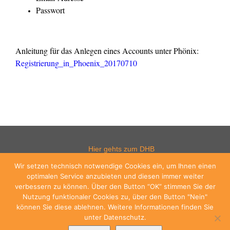
Passwort
Anleitung für das Anlegen eines Accounts unter Phönix:
Registrierung_in_Phoenix_20170710
Hier gehts zum DHB
Wir setzen technisch notwendige Cookies ein, um Ihnen einen
optimalen Service anzubieten und diesen immer weiter
verbessern zu können. Über den Button “OK” stimmen Sie der
Hier gehts zum WHV
Nutzung funktionaler Cookies zu, über den Button "Nein"
können Sie diese ablehnen. Weitere Informationen finden Sie
unter Datenschutz.