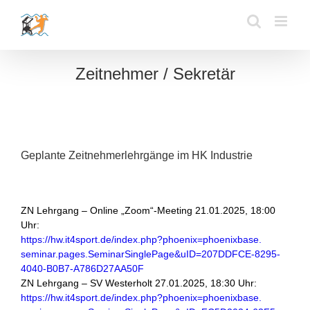
Zum
Inhalt
springen
Zeitnehmer / Sekretär
Geplante Zeitnehmerlehrgänge im HK Industrie
ZN Lehrgang – Online „Zoom“-Meeting 21.01.2025, 18:00
Uhr:
https://hw.it4sport.de/index.
php?phoenix=phoenixbase.
seminar.pages.
SeminarSinglePage&uID=
207DDFCE-8295-
4040-B0B7-
A786D27AA50F
ZN Lehrgang – SV Westerholt 27.01.2025, 18:30 Uhr:
https://hw.it4sport.de/index.
php?phoenix=phoenixbase.