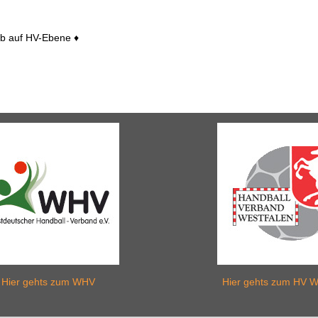
eb auf HV-Ebene ♦
Hier gehts zum WHV
Hier gehts zum HV W