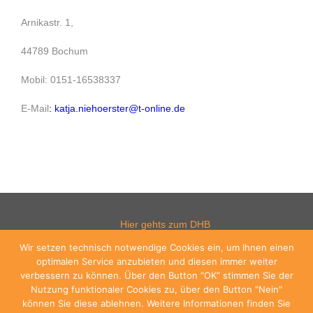
Arnikastr. 1,
44789 Bochum
Mobil: 0151-16538337
E-Mail
:
katja.niehoerster@t-online.de
Hier gehts zum DHB
Wir setzen technisch notwendige Cookies ein, um Ihnen einen
optimalen Service anzubieten und diesen immer weiter
verbessern zu können. Über den Button “OK” stimmen Sie der
Hier gehts zum WHV
Nutzung funktionaler Cookies zu, über den Button "Nein"
können Sie diese ablehnen. Weitere Informationen finden Sie