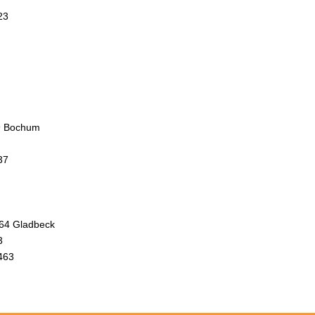
23
89 Bochum
37
964 Gladbeck
3
463