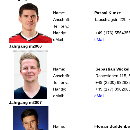
Name:
Pascal Kunze
Anschrift:
Tauschlagstr. 22b,
Tel. priv.:
Handy:
+49 (176) 556435
eMail:
eMail
Jahrgang m2006
Name:
Sebastian Wickel
Anschrift:
Rostesiepen 115, 
Tel. priv.:
+49 (2330) 89282
Handy:
+49 (177) 898208
eMail:
eMail
Jahrgang m2007
Name:
Florian Buddenbo