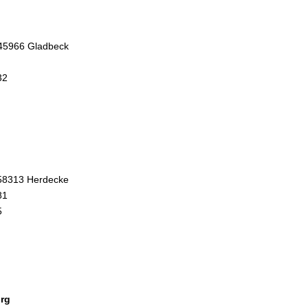
 45966 Gladbeck
32
58313 Herdecke
81
5
rg