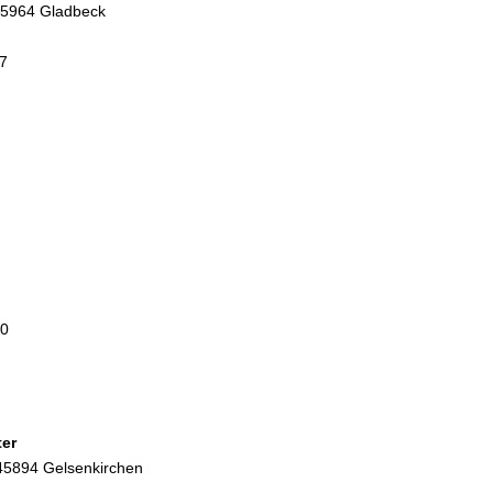
45964 Gladbeck
7
80
ter
 45894 Gelsenkirchen