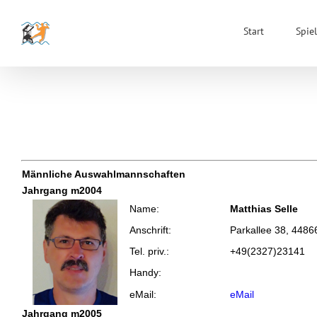
Zum
Inhalt
Start
Spiel
springen
Männliche Auswahlmannschaften
Jahrgang m2004
Name:
Matthias Selle
Anschrift:
Parkallee 38, 448
Tel. priv.:
+49(2327)23141
Handy:
eMail:
eMail
Jahrgang m2005