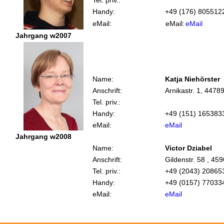
Tel. priv.:
Handy:
+49 (176) 805512
eMail:
eMail:
eMail
Jahrgang w2007
Name:
Katja Niehörster
Anschrift:
Arnikastr. 1, 447
Tel. priv.:
Handy:
+49 (151) 165383
eMail:
eMail
Jahrgang w2008
Name:
Victor Dziabel
Anschrift:
Gildenstr. 58 , 45
Tel. priv.:
+49 (2043) 20865
Handy:
+49 (0157) 77033
eMail:
eMail