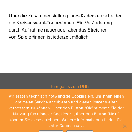
Über die Zusammenstellung ihres Kaders entscheiden
die Kreisauswahl-Trainer/innen. Ein Veränderung
durch Aufnahme neuer oder aber das Streichen
von Spieler/innen ist jederzeit möglich.
Hier gehts zum DHB
Wir setzen technisch notwendige Cookies ein, um Ihnen einen
optimalen Service anzubieten und diesen immer weiter
verbessern zu können. Über den Button “OK” stimmen Sie der
Hier gehts zum WHV
Nutzung funktionaler Cookies zu, über den Button "Nein"
können Sie diese ablehnen. Weitere Informationen finden Sie
unter Datenschutz.