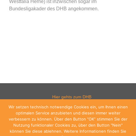
Westfalia Herne) ist inzwischen sogar im
Bundesligakader des DHB angekommen.
Hier gehts zum DHB
Wir setzen technisch notwendige Cookies ein, um Ihnen einen
optimalen Service anzubieten und diesen immer weiter
verbessern zu können. Über den Button “OK” stimmen Sie der
Hier gehts zum WHV
Nutzung funktionaler Cookies zu, über den Button "Nein"
können Sie diese ablehnen. Weitere Informationen finden Sie